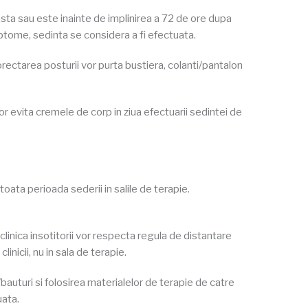
asta sau este inainte de implinirea a 72 de ore dupa
ptome, sedinta se considera a fi efectuata.
orectarea posturii vor purta bustiera, colanti/pantalon
r evita cremele de corp in ziua efectuarii sedintei de
toata perioada sederii in salile de terapie.
 clinica insotitorii vor respecta regula de distantare
linicii, nu in sala de terapie.
/bauturi si folosirea materialelor de terapie de catre
uata.