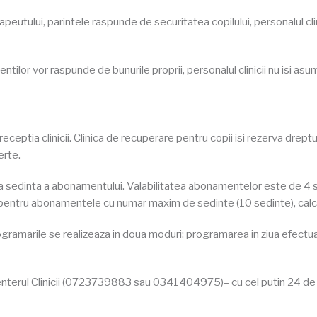
erapeutului, parintele raspunde de securitatea copilului, personalul 
acientilor vor raspunde de bunurile proprii, personalul clinicii nu isi
 receptia clinicii. Clinica de recuperare pentru copii isi rezerva drep
erte.
ma sedinta a abonamentului. Valabilitatea abonamentelor este de 4
 pentru abonamentele cu numar maxim de sedinte (10 sedinte), calcu
rogramarile se realizeaza in doua moduri: programarea in ziua efect
nterul Clinicii (0723739883 sau 0341404975)– cu cel putin 24 de or