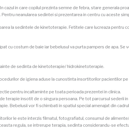
In cazul in care copilul prezinta semne de febra, stare generala pro
. Pentru neanularea sedintei si prezentarea in centru cu aceste sim
ciparea la sedintele de kinetoterapie. Fetitele care lucreaza pentru c
hipat cu costum de baie iar bebelusul va purta pampers de apa. Se vo
inainte de sedinta de kinetoterapie/ hidrokinetoterapie.
ocedurilor de igiena aduse la cunostinta insortitorilor pacientilor pe 
otectie pentru incaltaminte pe toata perioada prezentei in clinica.
le de terapie insotit de o singura persoana. Pe tot parcursul sederii in
rapie. Bebelusii vor fi schimbati in spatiul special amenajat din cadrul c
itorilor le este interzis filmatul, fotografiatul, consumul de alimente
ceasta regula, se intrerupe terapia, sedinta considerandu-se efect