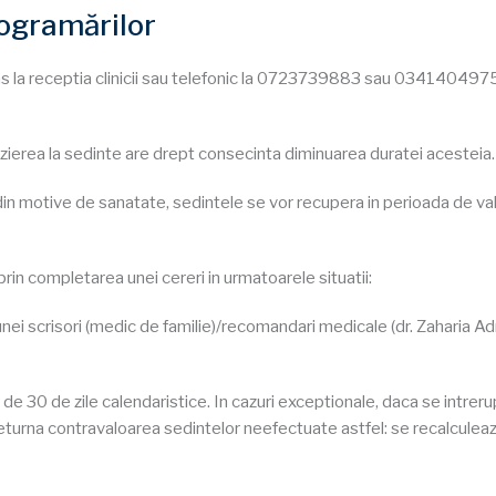
rogramărilor
ans la receptia clinicii sau telefonic la 0723739883 sau 03414049
arzierea la sedinte are drept consecinta diminuarea duratei acesteia.
at din motive de sanatate, sedintele se vor recupera in perioada de va
rin completarea unei cereri in urmatoarele situatii:
ei scrisori (medic de familie)/recomandari medicale (dr. Zaharia Adri
0 de zile calendaristice. In cazuri exceptionale, daca se intrerupe 
eturna contravaloarea sedintelor neefectuate astfel: se recalculeaza