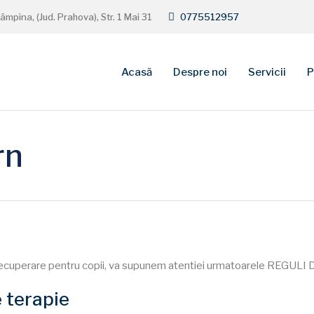
âmpina, (Jud. Prahova), Str. 1 Mai 31
0775512957
Acasă
Despre noi
Servicii
P
rn
de recuperare pentru copii, va supunem atentiei urmatoarele REGUL
 terapie