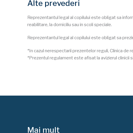
Alte prevederi
Reprezentantul legal al copilului este obligat sa info
reabilitare, la domiciliu sau in scoli speciale.
Reprezentantul legal al copilului este obligat sa pre
*In cazul nerespectarii prezentelor reguli, Clinica de 
*Prezentul regulament este afisat la avizierul clinicii
Mai mult