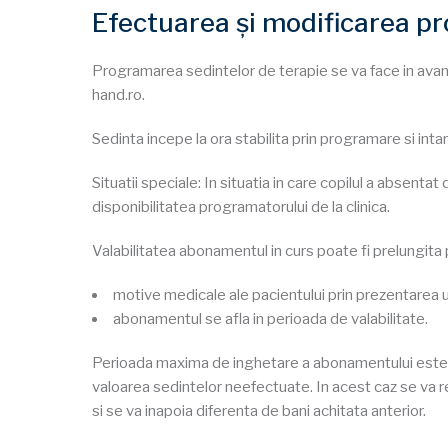
Efectuarea și modificarea p
Programarea sedintelor de terapie se va face in av
hand.ro.
Sedinta incepe la ora stabilita prin programare si int
Situatii speciale: In situatia in care copilul a absent
disponibilitatea programatorului de la clinica.
Valabilitatea abonamentul in curs poate fi prelungita p
motive medicale ale pacientului prin prezentarea un
abonamentul se afla in perioada de valabilitate.
Perioada maxima de inghetare a abonamentului este de 3
valoarea sedintelor neefectuate. In acest caz se va r
si se va inapoia diferenta de bani achitata anterior.