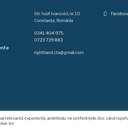
Str. Iosif Ivanovici, nr. 10
Faceboo
Constanța, România
0341 404 975
0723 739 883
vente
righthand.cta@gmail.com
mai relevantă experiență, amintindu-ne preferințele dvs. când repet
© 2020 - 2021 - Centrul de recuperare copii - Right Hand - Constanța
okie-lor.