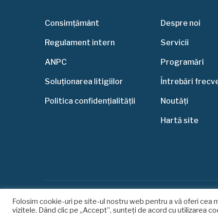
Consimțământ
Despre noi
Regulament intern
Servicii
ANPC
Programări
Soluționarea litigiilor
Întrebări frec
Politica confidențialității
Noutăți
Hartă site
Folosim cookie-uri pe site-ul nostru web pentru a vă oferi cea 
vizitele. Dând clic pe „Accept”, sunteți de acord cu utilizarea co