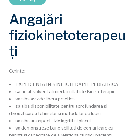
Angajări
fiziokinetoterapeu
ți
Cerinte:
EXPERIENTA IN KINETOTERAPIE PEDIATRICA
sa fie absolvent al unei facultati de Kinetoterapie
sa aiba aviz de libera practica
sa aiba disponibilitate pentru aprofundarea si
diversificarea tehnicilor si metodelor de lucru
sa aiba un aspect fizic ingrijit si placut
sa demonstreze bune abilitati de comunicare cu
parintii si capacitate de a relationa cu micii pacienti