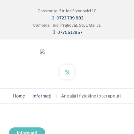
Constanța, Str. Iosif Ivanovici 10
0723 739 883
Câmpina, (Jud. Prahova), Str. 1 Mai 31
0775512957
Home
Informații
Angajări fiziokinetoterapeuți
Informații